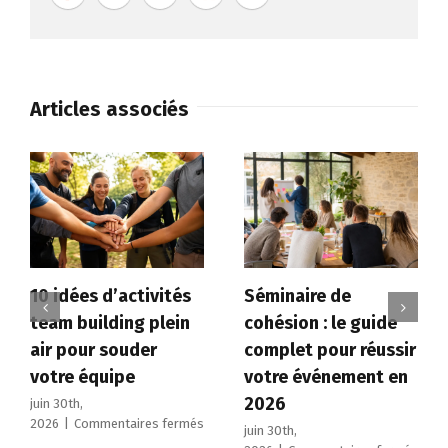
de
mer
!
Articles associés
10 idées d’activités
Séminaire de
team building plein
cohésion : le guide
air pour souder
complet pour réussir
votre équipe
votre événement en
2026
juin 30th,
sur
2026
|
Commentaires fermés
juin 30th,
10