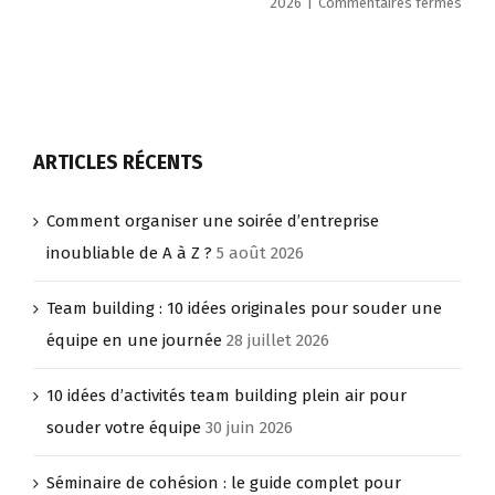
sur
2026
|
Commentaires fermés
idées
Sémi
d’activités
de
team
cohé
building
:
plein
le
air
guid
pour
comp
ARTICLES RÉCENTS
souder
pour
votre
réuss
équipe
Comment organiser une soirée d’entreprise
votre
évén
inoubliable de A à Z ?
5 août 2026
en
2026
Team building : 10 idées originales pour souder une
équipe en une journée
28 juillet 2026
10 idées d’activités team building plein air pour
souder votre équipe
30 juin 2026
Séminaire de cohésion : le guide complet pour