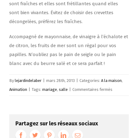
sont fraîches et elles sont frétillantes quand elles
sont bien vivantes. Évitez de choisir des crevettes
décongelées, préférez les fraîches.
Accompagné de mayonnaise, de vinaigre à l’échalote et
de citron, les fruits de mer sont un régal pour vos
papilles. N’oubliez pas le pain de seigle ou le pain
blanc avec du beurre salé et ce sera parfait !
By
lejardindelaber
|
mars 28th, 2013
|
Categories:
A la maison
,
sur
Animation
|
Tags:
mariage
,
salle
|
Commentaires fermés
Dégustez
un
plateau
Partagez sur les réseaux sociaux
de
fruits