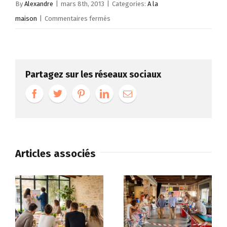
By
Alexandre
|
mars 8th, 2013
|
Categories:
A la
sur
maison
|
Commentaires fermés
Une
future
mariée
Partagez sur les réseaux sociaux
transforme
sa
robe
en
espace
publicitaire
Articles associés
pour
financer
son
mariage!