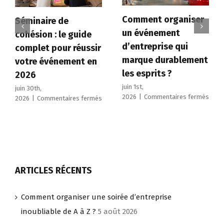
Comment organiser
Séminaire de
un événement
cohésion : le guide
d’entreprise qui
complet pour réussir
marque durablement
votre événement en
les esprits ?
2026
juin 1st,
juin 30th,
sur
2026
|
Commentaires fermés
sur
2026
|
Commentaires fermés
Com
Séminaire
orga
de
un
cohésion
évén
:
d’ent
le
qui
guide
marq
complet
ARTICLES RÉCENTS
dura
pour
les
réussir
Comment organiser une soirée d’entreprise
espri
votre
?
événement
inoubliable de A à Z ?
5 août 2026
en