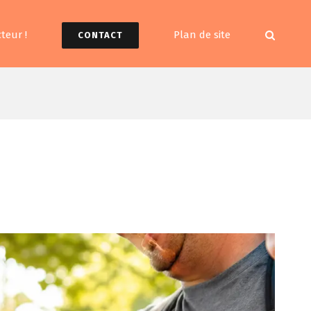
teur !
Plan de site
CONTACT