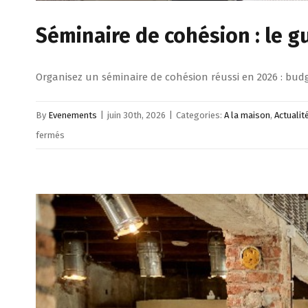
Séminaire de cohésion : le 
Organisez un séminaire de cohésion réussi en 2026 : budg
By
Evenements
|
juin 30th, 2026
|
Categories:
A la maison
,
Actuali
sur
fermés
Séminaire
de
cohésion
:
le
guide
complet
pour