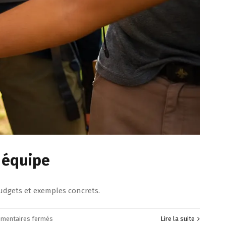
e équipe
budgets et exemples concrets.
sur
mentaires fermés
Lire la suite