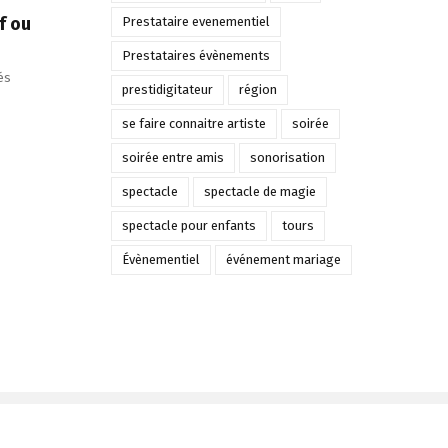
f ou
Prestataire evenementiel
sur
avril 19th, 2019
|
Commentaires fermés
avril 19th, 2
atomic46music
Prestataires évènements
sur
és
prestidigitateur
région
Faut-
il
se faire connaitre artiste
soirée
opter
pour
soirée entre amis
sonorisation
un
spectacle
spectacle de magie
équipement
audiovisuel
spectacle pour enfants
tours
neuf
ou
Évènementiel
événement mariage
usagé ?