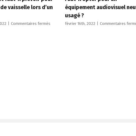
 de vaisselle lors d’un
équipement audiovisuel neu
usagé ?
sur
2022
|
Commentaires fermés
février 16th, 2022
|
Commentaires ferm
Quel
budget
faut-
il
prévoir
pour
la
location
de
vaisselle
lors
d’un
mariage
?