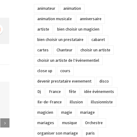
animateur
animation
animation musicale
anniversaire
artiste
bien choisir un magicien
bien choisir un prestataire
cabaret
cartes
Chanteur
choisir un artiste
choisir un artiste de l'événementiel
close up
cours
devenir prestataire evenement
disco
Dj
France
fête
idée évènements
Ile-de-France
illusion
illusionniste
magicien
magie
mariage
mariages
musique
Orchestre
organiser son mariage
paris
atomic46music
Le son o