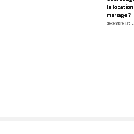
Show
la location
laser
mariage ?
:
une
décembre 1st, 
expérience
visuelle
inoubliable