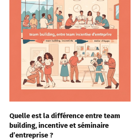
complet
pour
réussir
votre
événement
en
2026
Quelle est la différence entre team
building, incentive et séminaire
d’entreprise ?