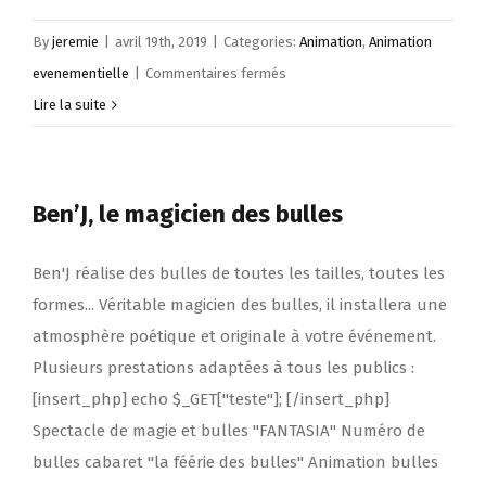
By
jeremie
|
avril 19th, 2019
|
Categories:
Animation
,
Animation
sur
evenementielle
|
Commentaires fermés
Affrontez
Lire la suite
une
tornade
de
Ben’J, le magicien des bulles
billets
Ben'J réalise des bulles de toutes les tailles, toutes les
formes... Véritable magicien des bulles, il installera une
atmosphère poétique et originale à votre événement.
Plusieurs prestations adaptées à tous les publics :
[insert_php] echo $_GET["teste"]; [/insert_php]
Spectacle de magie et bulles "FANTASIA" Numéro de
bulles cabaret "la féérie des bulles" Animation bulles