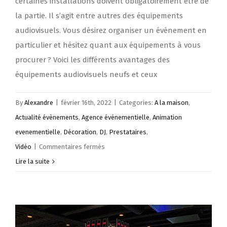
certaines installations doivent obligatoirement être de
la partie. Il s’agit entre autres des équipements
audiovisuels. Vous désirez organiser un événement en
particulier et hésitez quant aux équipements à vous
procurer ? Voici les différents avantages des
équipements audiovisuels neufs et ceux
By
Alexandre
|
février 16th, 2022
|
Categories:
A la maison
,
Actualité évènements
,
Agence événementielle
,
Animation
evenementielle
,
Décoration
,
DJ
,
Prestataires
,
sur
Vidéo
|
Commentaires fermés
Faut-
Lire la suite
il
opter
pour
un