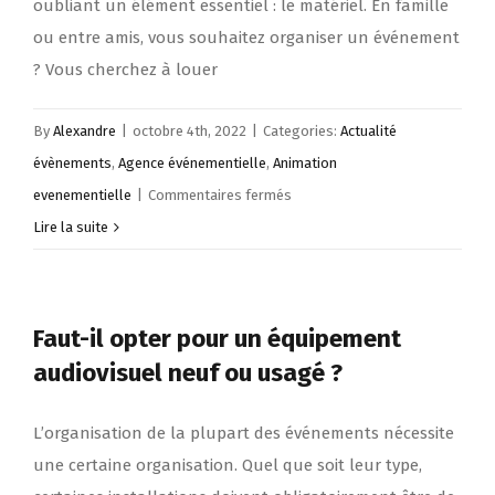
oubliant un élément essentiel : le matériel. En famille
ludique
ou entre amis, vous souhaitez organiser un événement
et
? Vous cherchez à louer
créative
By
Alexandre
|
octobre 4th, 2022
|
Categories:
Actualité
évènements
,
Agence événementielle
,
Animation
sur
evenementielle
|
Commentaires fermés
Comment
Lire la suite
bien
organiser
un
Faut-il opter pour un équipement
évènement
audiovisuel neuf ou usagé ?
en
famille
L’organisation de la plupart des événements nécessite
?
une certaine organisation. Quel que soit leur type,