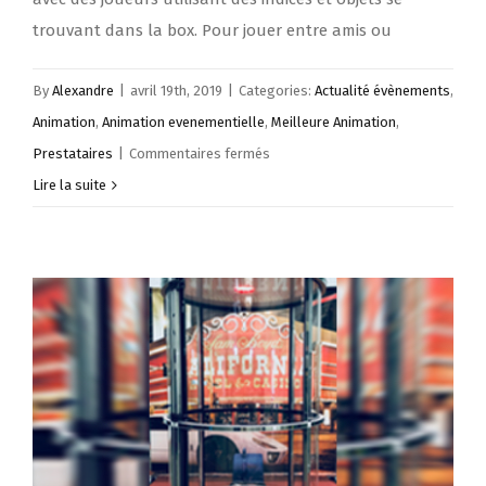
trouvant dans la box. Pour jouer entre amis ou
By
Alexandre
|
avril 19th, 2019
|
Categories:
Actualité évènements
,
Animation
,
Animation evenementielle
,
Meilleure Animation
,
sur
Prestataires
|
Commentaires fermés
Organiser
Lire la suite
un
escape
game