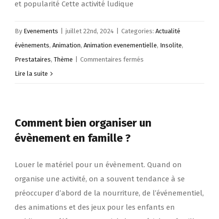
et popularité Cette activité ludique
By
Evenements
|
juillet 22nd, 2024
|
Categories:
Actualité
évènements
,
Animation
,
Animation evenementielle
,
Insolite
,
sur
Prestataires
,
Thème
|
Commentaires fermés
Séminaire
Lire la suite
de
construction
de
Comment bien organiser un
voiture
évènement en famille ?
:
une
Louer le matériel pour un évènement. Quand on
journée
organise une activité, on a souvent tendance à se
de
préoccuper d’abord de la nourriture, de l’événementiel,
team
des animations et des jeux pour les enfants en
building