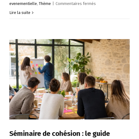
sur
evenementielle
,
Thème
|
Commentaires fermés
10
Lire la suite
idées
d’activités
team
building
plein
air
pour
souder
votre
équipe
Séminaire de cohésion : le guide