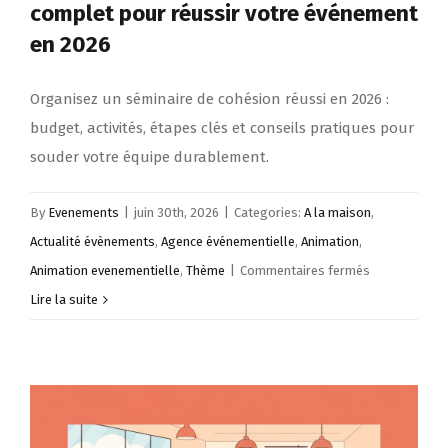
complet pour réussir votre événement
en 2026
Organisez un séminaire de cohésion réussi en 2026 :
budget, activités, étapes clés et conseils pratiques pour
souder votre équipe durablement.
By
Evenements
|
juin 30th, 2026
|
Categories:
A la maison
,
Actualité évènements
,
Agence événementielle
,
Animation
,
sur
Animation evenementielle
,
Thème
|
Commentaires fermés
Séminaire
Lire la suite
de
cohésion
:
le
guide