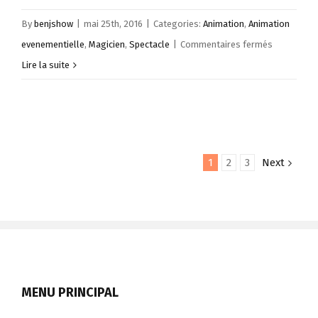
By
benjshow
|
mai 25th, 2016
|
Categories:
Animation
,
Animation
sur
evenementielle
,
Magicien
,
Spectacle
|
Commentaires fermés
Ben’J,
Lire la suite
le
magicien
des
bulles
1
2
3
Next
MENU PRINCIPAL