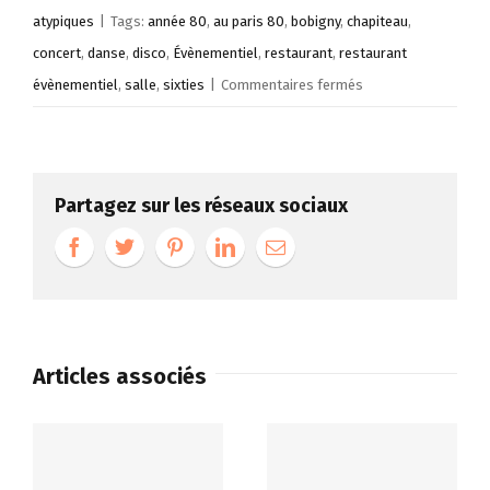
atypiques
|
Tags:
année 80
,
au paris 80
,
bobigny
,
chapiteau
,
concert
,
danse
,
disco
,
Évènementiel
,
restaurant
,
restaurant
sur
évènementiel
,
salle
,
sixties
|
Commentaires fermés
Au
Paris
80
Partagez sur les réseaux sociaux
Restaurant
évènementiel
Articles associés