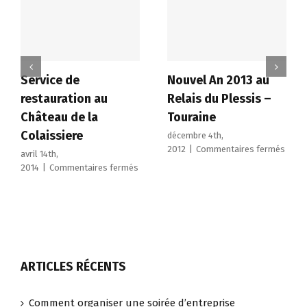
Service de
Nouvel An 2013 au
restauration au
Relais du Plessis –
Château de la
Touraine
Colaissiere
décembre 4th,
sur
2012
|
Commentaires fermés
avril 14th,
Nouv
sur
2014
|
Commentaires fermés
An
Service
2013
de
au
restauration
Relai
au
du
Château
Pless
de
–
la
ARTICLES RÉCENTS
Toura
Colaissiere
Comment organiser une soirée d’entreprise