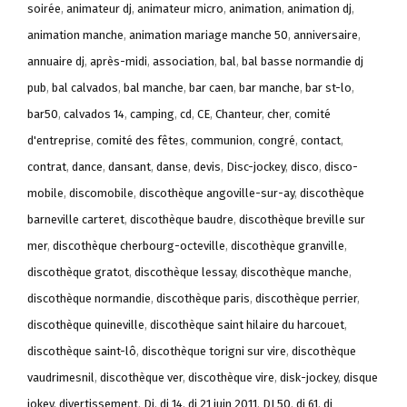
soirée
,
animateur dj
,
animateur micro
,
animation
,
animation dj
,
animation manche
,
animation mariage manche 50
,
anniversaire
,
annuaire dj
,
après-midi
,
association
,
bal
,
bal basse normandie dj
pub
,
bal calvados
,
bal manche
,
bar caen
,
bar manche
,
bar st-lo
,
bar50
,
calvados 14
,
camping
,
cd
,
CE
,
Chanteur
,
cher
,
comité
d'entreprise
,
comité des fêtes
,
communion
,
congré
,
contact
,
contrat
,
dance
,
dansant
,
danse
,
devis
,
Disc-jockey
,
disco
,
disco-
mobile
,
discomobile
,
discothèque angoville-sur-ay
,
discothèque
barneville carteret
,
discothèque baudre
,
discothèque breville sur
mer
,
discothèque cherbourg-octeville
,
discothèque granville
,
discothèque gratot
,
discothèque lessay
,
discothèque manche
,
discothèque normandie
,
discothèque paris
,
discothèque perrier
,
discothèque quineville
,
discothèque saint hilaire du harcouet
,
discothèque saint-lô
,
discothèque torigni sur vire
,
discothèque
vaudrimesnil
,
discothèque ver
,
discothèque vire
,
disk-jockey
,
disque
jokey
,
divertissement
,
Dj
,
dj 14
,
dj 21 juin 2011
,
DJ 50
,
dj 61
,
dj