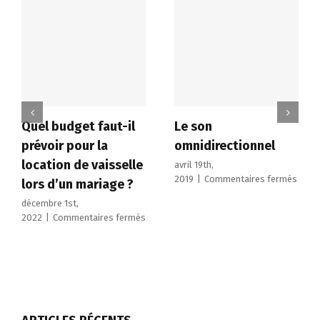
Quel budget faut-il
Le son
prévoir pour la
omnidirectionnel
location de vaisselle
avril 19th,
sur
2019
|
Commentaires fermés
lors d’un mariage ?
Le
décembre 1st,
son
sur
2022
|
Commentaires fermés
omnid
Quel
budget
faut-
il
prévoir
pour
la