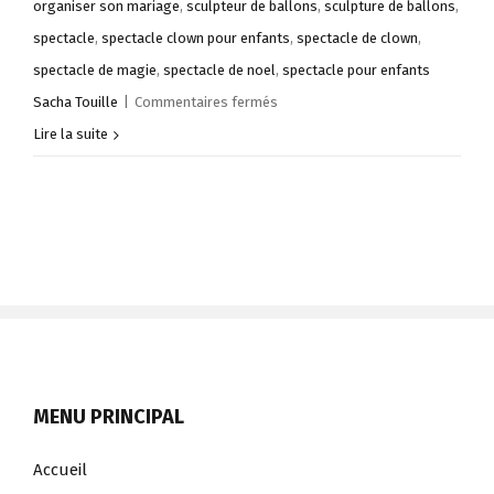
organiser son mariage
,
sculpteur de ballons
,
sculpture de ballons
,
spectacle
,
spectacle clown pour enfants
,
spectacle de clown
,
spectacle de magie
,
spectacle de noel
,
spectacle pour enfants
sur
Sacha Touille
|
Commentaires fermés
Clown
Lire la suite
magicien
sur
Marseille
Sacha
Touille
MENU PRINCIPAL
Accueil