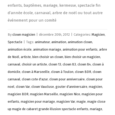
enfants, baptêmes, mariage, kermesse, spectacle fin
d’année école, carnaval, arbre de noël ou tout autre
événement pour un comité
By
clown magicien
|
décembre 20th, 2012
|
Categories:
Magicien
,
Spectacle
|
Tags:
animateur
,
animation
,
animation clown
,
animation école
,
animation mariage
,
animation pour enfants
,
arbre
de Noël
,
artiste
,
bien choisir un clown
,
bien choisir un magicien
,
carnaval
,
choisir un artiste
,
clown 13
,
clown 83
,
clown 84
,
clown à
domicile
,
clown à Marseeille
,
clown à Toulon
,
clown BDR
,
clown
carnaval
,
clown cote d'azur
,
clown pour anniversaire
,
clown pour
noel
,
clown Var
,
clown Vaucluse
,
gouter d'anniversaire
,
magicien
,
magicien BDR
,
magicien Marseille
,
magicien Nice
,
magicien pour
enfants
,
magicien pour mariage
,
magicien Var
,
magie
,
magie close
up magie de cabaret grande illusion spectacle enfants
,
mariage
,