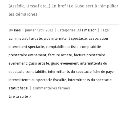
(Assédic, Urssaf etc...) En bref ! Le Guso sert à : simplifier
les démarches
By
Ines
|
janvier 12th, 2012
|
Categories:
A la maison
|
Tags:
administratif artiste
,
aide intermitent spectacle
,
association
intermitent spectacle
,
comptabilite artiste
,
comptabilité
prestataire evenement
,
facture artiste
,
facture prestataire
evenement
,
guso artiste
,
guso evenement
,
intermittents du
spectacle comptabilite
,
intermittents du spectacle fiche de paye
,
intermittents du spectacle fiscalite
,
intermittents du spectacle
sur
statut fiscal
|
Commentaires fermés
Intermittents
Lire la suite
du
spectacle
: