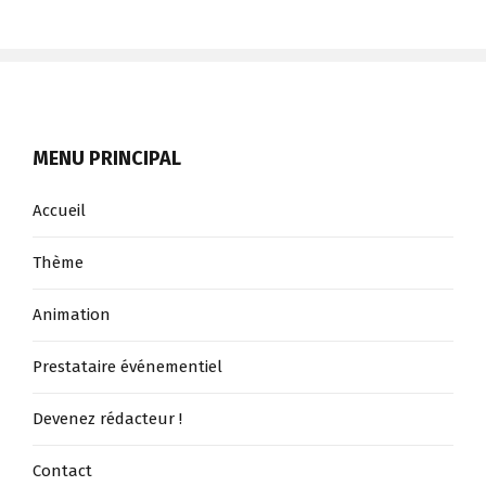
le
Guso
est
la
pour
MENU PRINCIPAL
vous
!
Accueil
Thème
Animation
Prestataire événementiel
Devenez rédacteur !
Contact