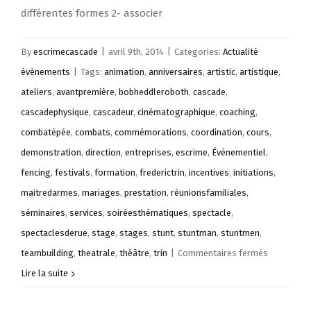
différentes formes 2- associer
By
escrimecascade
|
avril 9th, 2014
|
Categories:
Actualité
évènements
|
Tags:
animation
,
anniversaires
,
artistic
,
artistique
,
ateliers
,
avantpremière
,
bobheddleroboth
,
cascade
,
cascadephysique
,
cascadeur
,
cinématographique
,
coaching
,
combatépée
,
combats
,
commémorations
,
coordination
,
cours
,
demonstration
,
direction
,
entreprises
,
escrime
,
Évènementiel
,
fencing
,
festivals
,
formation
,
frederictrin
,
incentives
,
initiations
,
maitredarmes
,
mariages
,
prestation
,
réunionsfamiliales
,
séminaires
,
services
,
soiréesthématiques
,
spectacle
,
spectaclesderue
,
stage
,
stages
,
stunt
,
stuntman
,
stuntmen
,
sur
teambuilding
,
theatrale
,
théâtre
,
trin
|
Commentaires fermés
Cours
Lire la suite
d’escrime