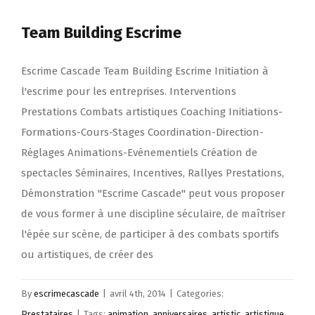
artistique
Team Building Escrime
Escrime Cascade Team Building Escrime Initiation à
l'escrime pour les entreprises. Interventions
Prestations Combats artistiques Coaching Initiations-
Formations-Cours-Stages Coordination-Direction-
Réglages Animations-Evénementiels Création de
spectacles Séminaires, Incentives, Rallyes Prestations,
Démonstration "Escrime Cascade" peut vous proposer
de vous former à une discipline séculaire, de maîtriser
l'épée sur scène, de participer à des combats sportifs
ou artistiques, de créer des
By
escrimecascade
|
avril 4th, 2014
|
Categories:
Prestataires
|
Tags:
animation
,
anniversaires
,
artistic
,
artistique
,