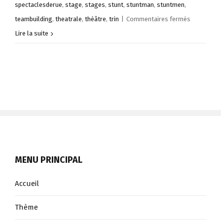
spectaclesderue
,
stage
,
stages
,
stunt
,
stuntman
,
stuntmen
,
sur
teambuilding
,
theatrale
,
théâtre
,
trin
|
Commentaires fermés
Stage
Lire la suite
d’Escrime
Cascade
Juillet
2014
MENU PRINCIPAL
Accueil
Thème