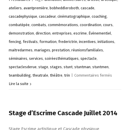
ateliers
,
avantpremière
,
bobheddleroboth
,
cascade
,
cascadephysique
,
cascadeur
,
cinématographique
,
coaching
,
combatépée
,
combats
,
commémorations
,
coordination
,
cours
,
demonstration
,
direction
,
entreprises
,
escrime
,
Évènementiel
,
fencing
,
festivals
,
formation
,
frederictrin
,
incentives
,
initiations
,
maitredarmes
,
mariages
,
prestation
,
réunionsfamiliales
,
séminaires
,
services
,
soiréesthématiques
,
spectacle
,
spectaclesderue
,
stage
,
stages
,
stunt
,
stuntman
,
stuntmen
,
sur
teambuilding
,
theatrale
,
théâtre
,
trin
|
Commentaires fermés
Team
Lire la suite
Building
Escrime
Stage d’Escrime Cascade Juillet 2014
Stage Escrime artistique et Cascade physique