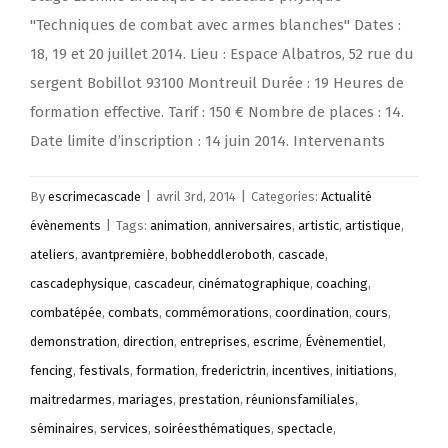
"Techniques de combat avec armes blanches" Dates :
18, 19 et 20 juillet 2014. Lieu : Espace Albatros, 52 rue du
sergent Bobillot 93100 Montreuil Durée : 19 Heures de
formation effective. Tarif : 150 € Nombre de places : 14.
Date limite d’inscription : 14 juin 2014. Intervenants
By
escrimecascade
|
avril 3rd, 2014
|
Categories:
Actualité
évènements
|
Tags:
animation
,
anniversaires
,
artistic
,
artistique
,
ateliers
,
avantpremière
,
bobheddleroboth
,
cascade
,
cascadephysique
,
cascadeur
,
cinématographique
,
coaching
,
combatépée
,
combats
,
commémorations
,
coordination
,
cours
,
demonstration
,
direction
,
entreprises
,
escrime
,
Évènementiel
,
fencing
,
festivals
,
formation
,
frederictrin
,
incentives
,
initiations
,
maitredarmes
,
mariages
,
prestation
,
réunionsfamiliales
,
séminaires
,
services
,
soiréesthématiques
,
spectacle
,