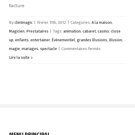
facture
By
clintmagic
|
février 11th, 2012
|
Categories:
A la maison
,
Magicien
,
Prestataires
|
Tags:
animation
,
cabaret
,
casino
,
close
up
,
enfants
,
entertainer
,
Évènementiel
,
grandes illusions
,
illusion
,
sur
magie
,
mariages
,
spectacle
|
Commentaires fermés
Clint
Lire la suite
magic,
le
magicien
catalan
MENU PRINCIPAL