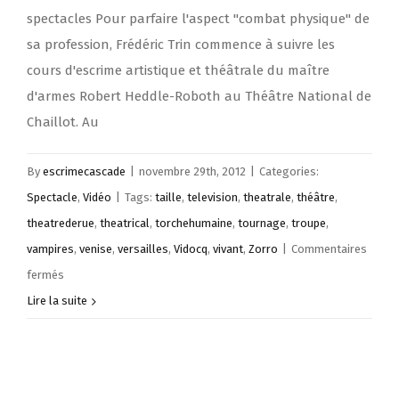
spectacles Pour parfaire l'aspect "combat physique" de
sa profession, Frédéric Trin commence à suivre les
cours d'escrime artistique et théâtrale du maître
d'armes Robert Heddle-Roboth au Théâtre National de
Chaillot. Au
By
escrimecascade
|
novembre 29th, 2012
|
Categories:
Spectacle
,
Vidéo
|
Tags:
taille
,
television
,
theatrale
,
théâtre
,
theatrederue
,
theatrical
,
torchehumaine
,
tournage
,
troupe
,
vampires
,
venise
,
versailles
,
Vidocq
,
vivant
,
Zorro
|
Commentaires
sur
fermés
Escrime
Lire la suite
artistique
Chorégraphie
de