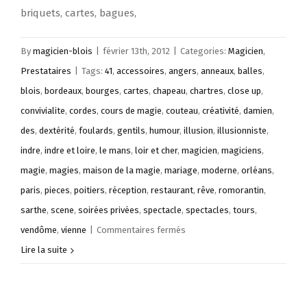
briquets, cartes, bagues,
By
magicien-blois
|
février 13th, 2012
|
Categories:
Magicien
,
Prestataires
|
Tags:
41
,
accessoires
,
angers
,
anneaux
,
balles
,
blois
,
bordeaux
,
bourges
,
cartes
,
chapeau
,
chartres
,
close up
,
convivialite
,
cordes
,
cours de magie
,
couteau
,
créativité
,
damien
,
des
,
dextérité
,
foulards
,
gentils
,
humour
,
illusion
,
illusionniste
,
indre
,
indre et loire
,
le mans
,
loir et cher
,
magicien
,
magiciens
,
magie
,
magies
,
maison de la magie
,
mariage
,
moderne
,
orléans
,
paris
,
pieces
,
poitiers
,
réception
,
restaurant
,
rêve
,
romorantin
,
sarthe
,
scene
,
soirées privées
,
spectacle
,
spectacles
,
tours
,
sur
vendôme
,
vienne
|
Commentaires fermés
Un
Lire la suite
Magicien
pour