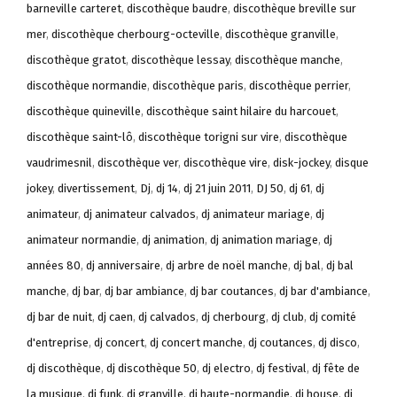
barneville carteret
,
discothèque baudre
,
discothèque breville sur
mer
,
discothèque cherbourg-octeville
,
discothèque granville
,
discothèque gratot
,
discothèque lessay
,
discothèque manche
,
discothèque normandie
,
discothèque paris
,
discothèque perrier
,
discothèque quineville
,
discothèque saint hilaire du harcouet
,
discothèque saint-lô
,
discothèque torigni sur vire
,
discothèque
vaudrimesnil
,
discothèque ver
,
discothèque vire
,
disk-jockey
,
disque
jokey
,
divertissement
,
Dj
,
dj 14
,
dj 21 juin 2011
,
DJ 50
,
dj 61
,
dj
animateur
,
dj animateur calvados
,
dj animateur mariage
,
dj
animateur normandie
,
dj animation
,
dj animation mariage
,
dj
années 80
,
dj anniversaire
,
dj arbre de noël manche
,
dj bal
,
dj bal
manche
,
dj bar
,
dj bar ambiance
,
dj bar coutances
,
dj bar d'ambiance
,
dj bar de nuit
,
dj caen
,
dj calvados
,
dj cherbourg
,
dj club
,
dj comité
d'entreprise
,
dj concert
,
dj concert manche
,
dj coutances
,
dj disco
,
dj discothèque
,
dj discothèque 50
,
dj electro
,
dj festival
,
dj fête de
la musique
,
dj funk
,
dj granville
,
dj haute-normandie
,
dj house
,
dj