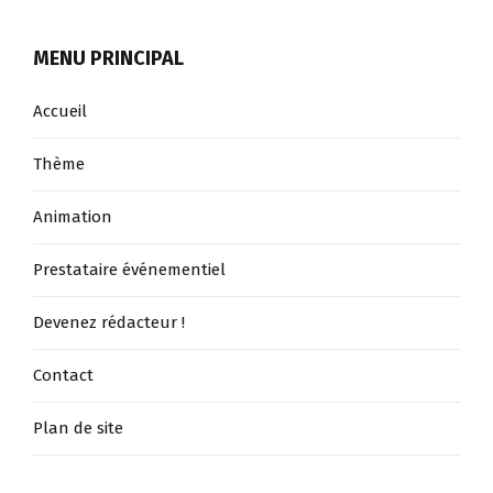
vos
MENU PRINCIPAL
soirée
:
Accueil
bar,
pub,
Thème
discothèque,
Animation
soirée
étudiante,
Prestataire événementiel
gala,
ville,
Devenez rédacteur !
commune
Contact
,comite
d’entreprise
Plan de site