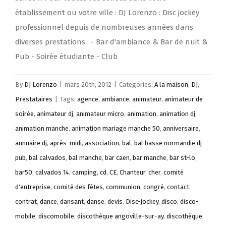
établissement ou votre ville : DJ Lorenzo : Disc jockey
professionnel depuis de nombreuses années dans
diverses prestations : - Bar d'ambiance & Bar de nuit &
Pub - Soirée étudiante - Club
By
DJ Lorenzo
|
mars 20th, 2012
|
Categories:
A la maison
,
DJ
,
Prestataires
|
Tags:
agence
,
ambiance
,
animateur
,
animateur de
soirée
,
animateur dj
,
animateur micro
,
animation
,
animation dj
,
animation manche
,
animation mariage manche 50
,
anniversaire
,
annuaire dj
,
après-midi
,
association
,
bal
,
bal basse normandie dj
pub
,
bal calvados
,
bal manche
,
bar caen
,
bar manche
,
bar st-lo
,
bar50
,
calvados 14
,
camping
,
cd
,
CE
,
Chanteur
,
cher
,
comité
d'entreprise
,
comité des fêtes
,
communion
,
congré
,
contact
,
contrat
,
dance
,
dansant
,
danse
,
devis
,
Disc-jockey
,
disco
,
disco-
mobile
,
discomobile
,
discothèque angoville-sur-ay
,
discothèque