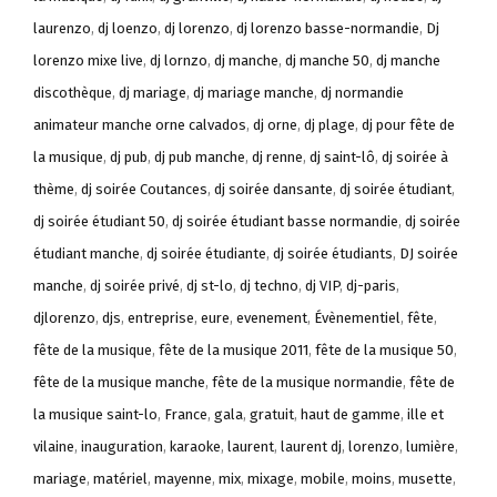
laurenzo
,
dj loenzo
,
dj lorenzo
,
dj lorenzo basse-normandie
,
Dj
lorenzo mixe live
,
dj lornzo
,
dj manche
,
dj manche 50
,
dj manche
discothèque
,
dj mariage
,
dj mariage manche
,
dj normandie
animateur manche orne calvados
,
dj orne
,
dj plage
,
dj pour fête de
la musique
,
dj pub
,
dj pub manche
,
dj renne
,
dj saint-lô
,
dj soirée à
thème
,
dj soirée Coutances
,
dj soirée dansante
,
dj soirée étudiant
,
dj soirée étudiant 50
,
dj soirée étudiant basse normandie
,
dj soirée
étudiant manche
,
dj soirée étudiante
,
dj soirée étudiants
,
DJ soirée
manche
,
dj soirée privé
,
dj st-lo
,
dj techno
,
dj VIP
,
dj-paris
,
djlorenzo
,
djs
,
entreprise
,
eure
,
evenement
,
Évènementiel
,
fête
,
fête de la musique
,
fête de la musique 2011
,
fête de la musique 50
,
fête de la musique manche
,
fête de la musique normandie
,
fête de
la musique saint-lo
,
France
,
gala
,
gratuit
,
haut de gamme
,
ille et
vilaine
,
inauguration
,
karaoke
,
laurent
,
laurent dj
,
lorenzo
,
lumière
,
mariage
,
matériel
,
mayenne
,
mix
,
mixage
,
mobile
,
moins
,
musette
,