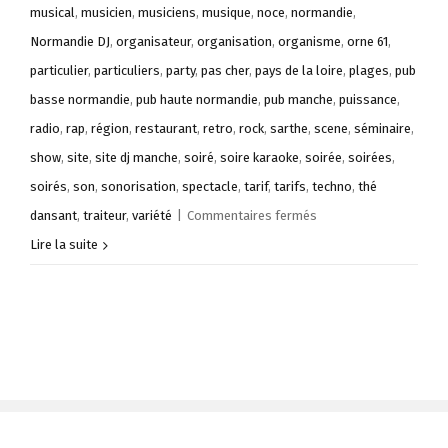
musical
,
musicien
,
musiciens
,
musique
,
noce
,
normandie
,
Normandie DJ
,
organisateur
,
organisation
,
organisme
,
orne 61
,
particulier
,
particuliers
,
party
,
pas cher
,
pays de la loire
,
plages
,
pub
basse normandie
,
pub haute normandie
,
pub manche
,
puissance
,
radio
,
rap
,
région
,
restaurant
,
retro
,
rock
,
sarthe
,
scene
,
séminaire
,
show
,
site
,
site dj manche
,
soiré
,
soire karaoke
,
soirée
,
soirées
,
soirés
,
son
,
sonorisation
,
spectacle
,
tarif
,
tarifs
,
techno
,
thé
sur
dansant
,
traiteur
,
variété
|
Commentaires fermés
DJ
Lire la suite
Lorenzo
:
Dis
jockey
professionnel
pour
toute