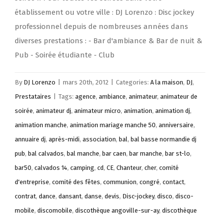
établissement ou votre ville : DJ Lorenzo : Disc jockey
professionnel depuis de nombreuses années dans
diverses prestations : - Bar d'ambiance & Bar de nuit &
Pub - Soirée étudiante - Club
By
DJ Lorenzo
|
mars 20th, 2012
|
Categories:
A la maison
,
DJ
,
Prestataires
|
Tags:
agence
,
ambiance
,
animateur
,
animateur de
soirée
,
animateur dj
,
animateur micro
,
animation
,
animation dj
,
animation manche
,
animation mariage manche 50
,
anniversaire
,
annuaire dj
,
après-midi
,
association
,
bal
,
bal basse normandie dj
pub
,
bal calvados
,
bal manche
,
bar caen
,
bar manche
,
bar st-lo
,
bar50
,
calvados 14
,
camping
,
cd
,
CE
,
Chanteur
,
cher
,
comité
d'entreprise
,
comité des fêtes
,
communion
,
congré
,
contact
,
contrat
,
dance
,
dansant
,
danse
,
devis
,
Disc-jockey
,
disco
,
disco-
mobile
,
discomobile
,
discothèque angoville-sur-ay
,
discothèque