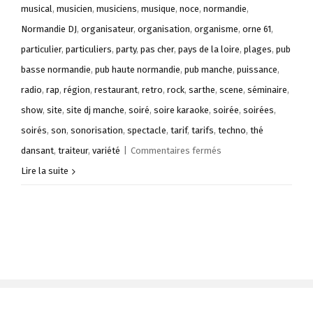
musical
,
musicien
,
musiciens
,
musique
,
noce
,
normandie
,
Normandie DJ
,
organisateur
,
organisation
,
organisme
,
orne 61
,
particulier
,
particuliers
,
party
,
pas cher
,
pays de la loire
,
plages
,
pub
basse normandie
,
pub haute normandie
,
pub manche
,
puissance
,
radio
,
rap
,
région
,
restaurant
,
retro
,
rock
,
sarthe
,
scene
,
séminaire
,
show
,
site
,
site dj manche
,
soiré
,
soire karaoke
,
soirée
,
soirées
,
soirés
,
son
,
sonorisation
,
spectacle
,
tarif
,
tarifs
,
techno
,
thé
sur
dansant
,
traiteur
,
variété
|
Commentaires fermés
DJ
Lire la suite
Lorenzo
:
Dis
jockey
professionnel
pour
toute