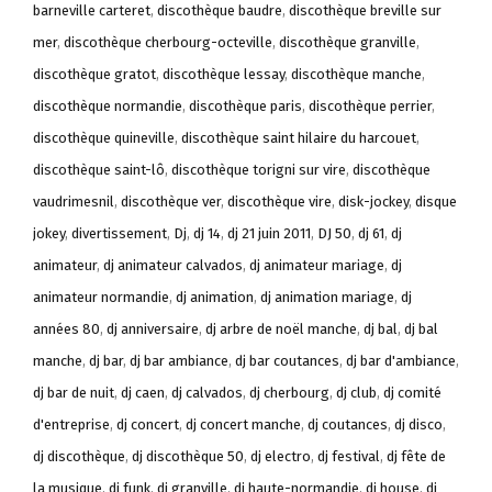
barneville carteret
,
discothèque baudre
,
discothèque breville sur
mer
,
discothèque cherbourg-octeville
,
discothèque granville
,
discothèque gratot
,
discothèque lessay
,
discothèque manche
,
discothèque normandie
,
discothèque paris
,
discothèque perrier
,
discothèque quineville
,
discothèque saint hilaire du harcouet
,
discothèque saint-lô
,
discothèque torigni sur vire
,
discothèque
vaudrimesnil
,
discothèque ver
,
discothèque vire
,
disk-jockey
,
disque
jokey
,
divertissement
,
Dj
,
dj 14
,
dj 21 juin 2011
,
DJ 50
,
dj 61
,
dj
animateur
,
dj animateur calvados
,
dj animateur mariage
,
dj
animateur normandie
,
dj animation
,
dj animation mariage
,
dj
années 80
,
dj anniversaire
,
dj arbre de noël manche
,
dj bal
,
dj bal
manche
,
dj bar
,
dj bar ambiance
,
dj bar coutances
,
dj bar d'ambiance
,
dj bar de nuit
,
dj caen
,
dj calvados
,
dj cherbourg
,
dj club
,
dj comité
d'entreprise
,
dj concert
,
dj concert manche
,
dj coutances
,
dj disco
,
dj discothèque
,
dj discothèque 50
,
dj electro
,
dj festival
,
dj fête de
la musique
,
dj funk
,
dj granville
,
dj haute-normandie
,
dj house
,
dj