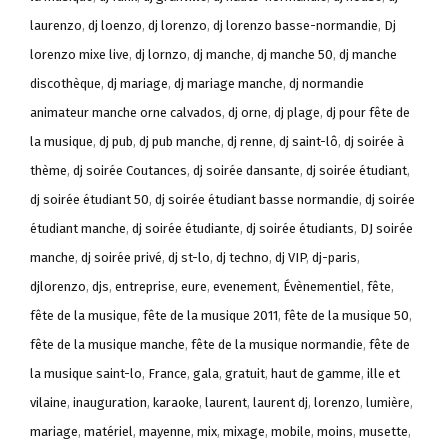
laurenzo
,
dj loenzo
,
dj lorenzo
,
dj lorenzo basse-normandie
,
Dj
lorenzo mixe live
,
dj lornzo
,
dj manche
,
dj manche 50
,
dj manche
discothèque
,
dj mariage
,
dj mariage manche
,
dj normandie
animateur manche orne calvados
,
dj orne
,
dj plage
,
dj pour fête de
la musique
,
dj pub
,
dj pub manche
,
dj renne
,
dj saint-lô
,
dj soirée à
thème
,
dj soirée Coutances
,
dj soirée dansante
,
dj soirée étudiant
,
dj soirée étudiant 50
,
dj soirée étudiant basse normandie
,
dj soirée
étudiant manche
,
dj soirée étudiante
,
dj soirée étudiants
,
DJ soirée
manche
,
dj soirée privé
,
dj st-lo
,
dj techno
,
dj VIP
,
dj-paris
,
djlorenzo
,
djs
,
entreprise
,
eure
,
evenement
,
Évènementiel
,
fête
,
fête de la musique
,
fête de la musique 2011
,
fête de la musique 50
,
fête de la musique manche
,
fête de la musique normandie
,
fête de
la musique saint-lo
,
France
,
gala
,
gratuit
,
haut de gamme
,
ille et
vilaine
,
inauguration
,
karaoke
,
laurent
,
laurent dj
,
lorenzo
,
lumière
,
mariage
,
matériel
,
mayenne
,
mix
,
mixage
,
mobile
,
moins
,
musette
,