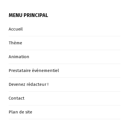
vos
MENU PRINCIPAL
soirée
:
Accueil
bar,
pub,
Thème
discothèque,
Animation
soirée
étudiante,
Prestataire événementiel
gala,
ville,
Devenez rédacteur !
commune
Contact
,comite
d’entreprise
Plan de site